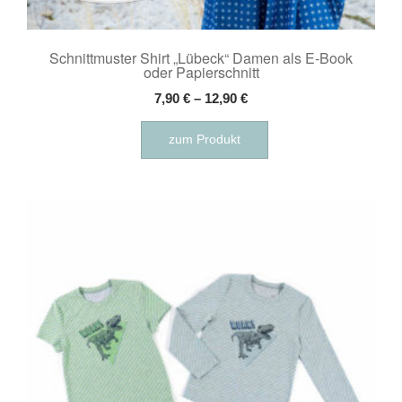
Schnittmuster Shirt „Lübeck“ Damen als E-Book
oder Papierschnitt
7,90
€
–
12,90
€
Dieses
zum Produkt
Produkt
weist
mehrere
Varianten
auf.
Die
Optionen
können
auf
der
Produktseite
gewählt
werden