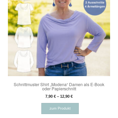
können
auf
der
Produktseite
gewählt
werden
Schnittmuster Shirt „Modena“ Damen als E-Book
oder Papierschnitt
7,90
€
–
12,90
€
Dieses
zum Produkt
Produkt
weist