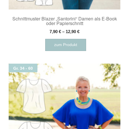
Schnittmuster Blazer „Santorini“ Damen als E-Book
oder Papierschnitt
7,90
€
–
12,90
€
Dieses
zum Produkt
Produkt
weist
mehrere
Varianten
Gr. 34 - 60
auf.
Die
Optionen
können
auf
der
Produktseite
gewählt
werden