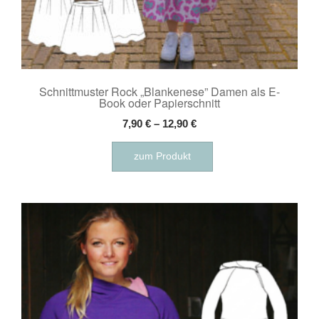
Schnittmuster Rock „Blankenese” Damen als E-
Book oder Papierschnitt
7,90
€
–
12,90
€
Dieses
zum Produkt
Produkt
weist
mehrere
Varianten
auf.
Die
Optionen
können
auf
der