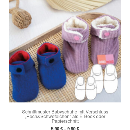
Die
Optionen
können
auf
der
Produktseite
gewählt
werden
Schnittmuster Babyschuhe mit Verschluss
„Pech&Schwefelchen“ als E-Book oder
Papierschnitt
5,90
€
–
9,90
€