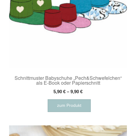
Produktseite
gewählt
werden
Schnittmuster Babyschuhe „Pech&Schwefelchen“
als E-Book oder Papierschnitt
5,90
€
–
9,90
€
Dieses
zum Produkt
Produkt
weist
mehrere
Varianten
auf.