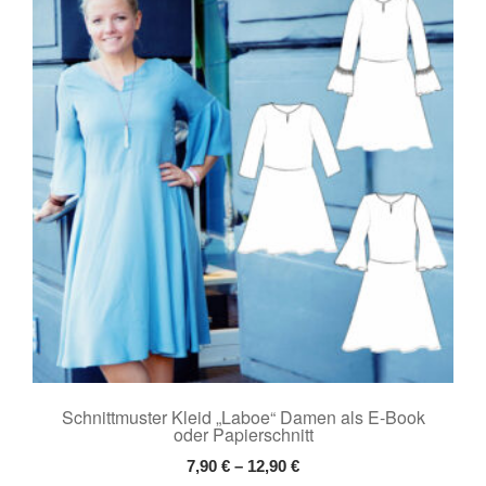
Die
Optionen
können
auf
der
Produktseite
gewählt
werden
Schnittmuster Kleid „Laboe“ Damen als E-Book
oder Papierschnitt
7,90
€
–
12,90
€