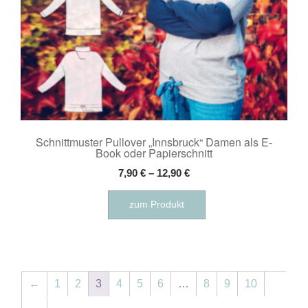
werden
Schnittmuster Pullover „Innsbruck“ Damen als E-
Book oder Papierschnitt
7,90
€
–
12,90
€
Dieses
zum Produkt
Produkt
weist
mehrere
Varianten
auf.
←
1
2
3
4
5
6
…
8
9
10
Die
Optionen