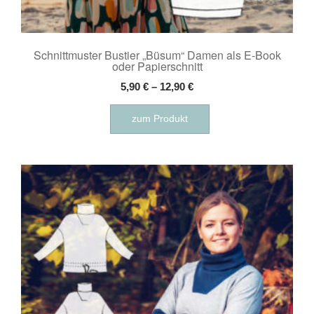
Schnittmuster Bustier „Büsum“ Damen als E-Book
oder Papierschnitt
5,90
€
–
12,90
€
Dieses
zum Produkt
Produkt
weist
mehrere
Varianten
auf.
Die
Optionen
können
auf
der
Produktseite
gewählt