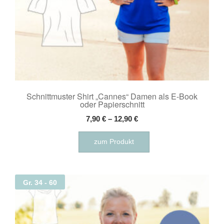
Schnittmuster Shirt „Cannes“ Damen als E-Book
oder Papierschnitt
7,90
€
–
12,90
€
Dieses
zum Produkt
Produkt
weist
mehrere
Varianten
Gr. 34 - 60
auf.
Die
Optionen