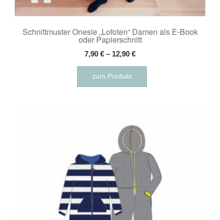
Schnittmuster Onesie „Lofoten“ Damen als E-Book
oder Papierschnitt
7,90
€
–
12,90
€
Dieses
zum Produkt
Produkt
weist
mehrere
Varianten
auf.
Die
Optionen
können
auf
der
Produktseite
gewählt
werden