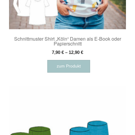
Schnittmuster Shirt „Köln“ Damen als E-Book oder
Papierschnitt
7,90
€
–
12,90
€
Dieses
zum Produkt
Produkt
weist
mehrere
Varianten
auf.
Die
Optionen
können
auf
der