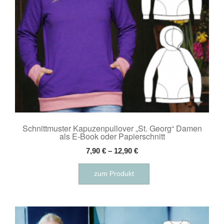
Produktseite
gewählt
werden
Schnittmuster Kapuzenpullover „St. Georg“ Damen
als E-Book oder Papierschnitt
7,90
€
–
12,90
€
Dieses
zum Produkt
Produkt
weist
mehrere
Varianten
auf.