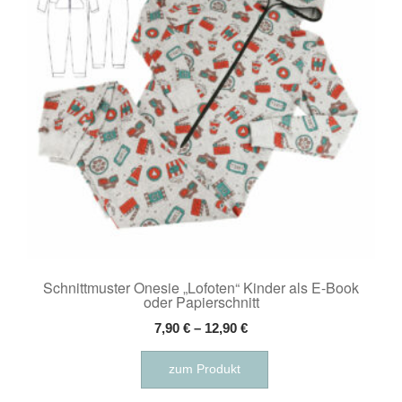
können
auf
der
Produktseite
gewählt
werden
Schnittmuster Onesie „Lofoten“ Kinder als E-Book
oder Papierschnitt
7,90
€
–
12,90
€
Dieses
zum Produkt
Produkt
weist