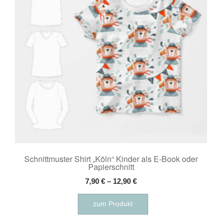
können
auf
der
Produktseite
gewählt
werden
Schnittmuster Shirt „Köln“ Kinder als E-Book oder
Papierschnitt
7,90
€
–
12,90
€
Dieses
zum Produkt
Produkt
weist