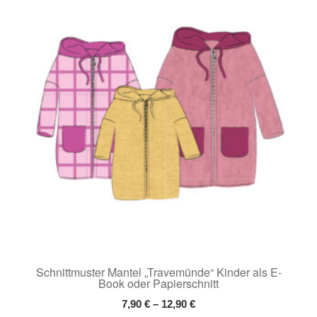
Die
Optionen
können
auf
der
Produktseite
gewählt
werden
Schnittmuster Mantel „Travemünde“ Kinder als E-
Book oder Papierschnitt
7,90
€
–
12,90
€