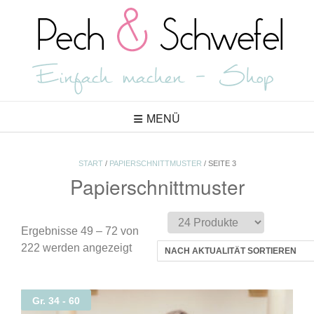
Skip
to
content
MENÜ
START
/
PAPIERSCHNITTMUSTER
/ SEITE 3
Papierschnittmuster
Ergebnisse 49 – 72 von
Nach
222 werden angezeigt
Aktualität
sortiert
Gr. 34 - 60