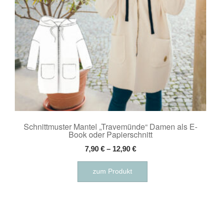
Produktseite
gewählt
werden
Schnittmuster Mantel „Travemünde“ Damen als E-
Book oder Papierschnitt
7,90
€
–
12,90
€
Dieses
zum Produkt
Produkt
weist
mehrere
Varianten
auf.