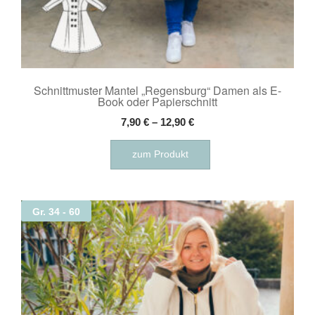
Schnittmuster Mantel „Regensburg“ Damen als E-
Book oder Papierschnitt
7,90
€
–
12,90
€
Dieses
zum Produkt
Produkt
weist
mehrere
Varianten
Gr. 34 - 60
auf.
Die
Optionen
können
auf
der