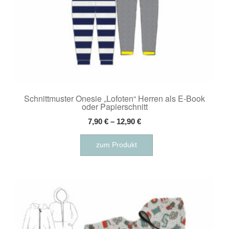
Schnittmuster Onesie „Lofoten“ Herren als E-Book
oder Papierschnitt
7,90
€
–
12,90
€
Dieses
zum Produkt
Produkt
weist
mehrere
Varianten
auf.
Die
Optionen