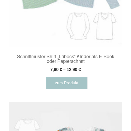
Schnittmuster Shirt „Lübeck“ Kinder als E-Book
oder Papierschnitt
7,90
€
–
12,90
€
Dieses
zum Produkt
Produkt
weist
mehrere
Varianten
auf.
Die
Optionen