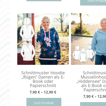
zum Produk
weist
mehrere
Varianten
auf.
Die
Optionen
können
auf
der
Produktseite
gewählt
werden
Schnittmuster Hoodie
Schnittmus
„Rügen“ Damen als E-
Musselinhoo
Book oder
„Hiddensee“ 
Papierschnitt
als E-Book 
Papierschni
7,90
€
–
12,90
€
7,90
€
–
12,9
Dieses
Produkt
zum Produkt