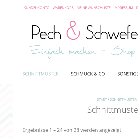
Skip
KUNDENKONTO
WARENKORB
MEINE WUNSCHLISTE
IMPRESSUM
to
content
SCHNITTMUSTER
SCHMUCK & CO
SONSTIG
START
/
SCHNITTMUSTER
Schnittmuste
Nach
Ergebnisse 1 – 24 von 28 werden angezeigt
Aktuali