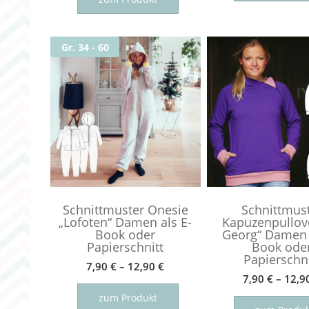
weist
mehrere
Gr. 34 - 60
Varianten
auf.
Die
Optionen
können
auf
der
Produktseite
gewählt
werden
Schnittmuster Onesie
Schnittmus
„Lofoten“ Damen als E-
Kapuzenpullove
Book oder
Georg“ Damen 
Papierschnitt
Book ode
Papierschni
7,90
€
–
12,90
€
7,90
€
–
12,9
Dieses
Produkt
zum Produkt