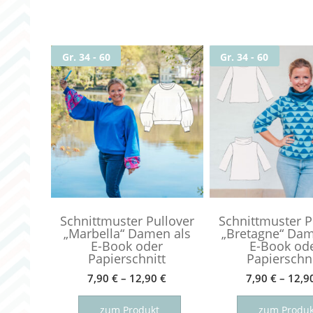
sortier
Gr. 34 - 60
Gr. 34 - 60
Schnittmuster Pullover
Schnittmuster P
„Marbella“ Damen als
„Bretagne“ Dam
E-Book oder
E-Book od
Papierschnitt
Papierschni
7,90
€
–
12,90
€
7,90
€
–
12,9
Dieses
Produkt
zum Produkt
zum Produk