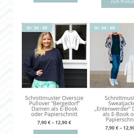
zum Produk
weist
mehrere
Varianten
auf.
Gr. 34 - 60
Gr. 34 - 60
Die
Optionen
können
auf
der
Produktseite
gewählt
werden
Schnittmuster Oversize
Schnittmus
Pullover “Bergedorf”
Sweatjack
Damen als E-Book
„Entenwerder“
oder Papierschnitt
als E-Book 
Papierschni
7,90
€
–
12,90
€
7,90
€
–
12,9
Dieses