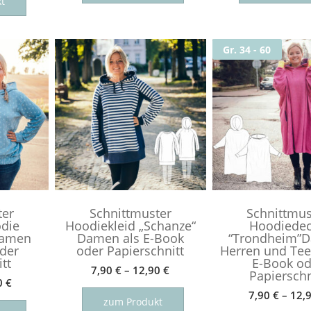
Produkt
t
weist
weist
mehrere
mehrere
Varianten
Gr. 34 - 60
Varianten
auf.
auf.
Die
Die
Optionen
Optionen
können
können
auf
auf
der
der
Produktseite
Produktseite
gewählt
gewählt
werden
werden
ter
Schnittmuster
Schnittmus
die
Hoodiekleid „Schanze“
Hoodiede
Damen
Damen als E-Book
“Trondheim”
oder
oder Papierschnitt
Herren und Tee
tt
E-Book od
7,90
€
–
12,90
€
Papierschn
0
€
Dieses
7,90
€
–
12,
Dieses
Produkt
zum Produkt