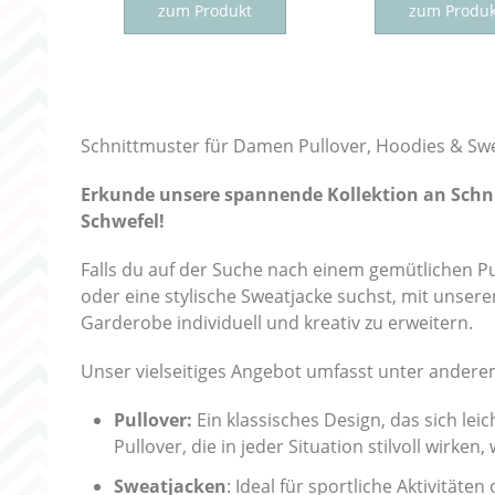
Produkt
zum Produkt
zum Produk
weist
mehrere
Varianten
auf.
Die
Schnittmuster für Damen Pullover, Hoodies & Swe
Optionen
Erkunde unsere spannende Kollektion an Schni
können
Schwefel!
auf
der
Falls du auf der Suche nach einem gemütlichen Pull
Produktseite
oder eine stylische Sweatjacke suchst, mit unsere
gewählt
Garderobe individuell und kreativ zu erweitern.
werden
Unser vielseitiges Angebot umfasst unter andere
Pullover:
Ein klassisches Design, das sich le
Pullover, die in jeder Situation stilvoll wirke
Sweatjacken
: Ideal für sportliche Aktivität