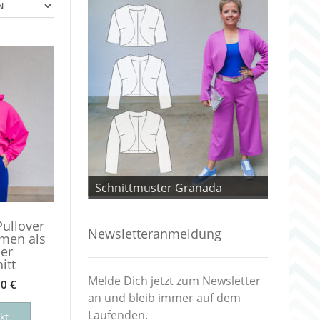
 Granada
Schnittmuster Granada
Schnitt
Pullover
Newsletteranmeldung
men als
er
itt
Melde Dich jetzt zum Newsletter
90
€
an und bleib immer auf dem
Dieses
Laufenden.
Produkt
kt