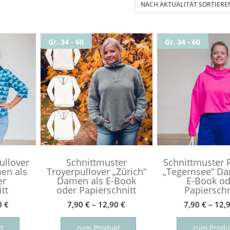
t
Gr. 34 - 60
Gr. 34 - 60
Schnittmuster
ullover
Schnittmuster
Schnittmuster 
en als
Troyerpullover „Zürich“
„Tegernsee“ Da
er
Damen als E-Book
E-Book od
tt
oder Papierschnitt
Papierschn
0
€
7,90
€
–
12,90
€
7,90
€
–
12,
Dieses
Dieses
Produkt
Produkt
t
zum Produkt
zum Produ