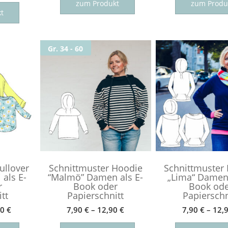
Dieses
Produkt
zum Produkt
zum Produ
Produkt
t
weist
weist
mehrere
mehrere
Varianten
Gr. 34 - 60
Varianten
auf.
auf.
Die
Die
Optionen
Optionen
können
können
auf
auf
der
der
Produktseite
Produktseite
gewählt
gewählt
werden
werden
ullover
Schnittmuster Hoodie
Schnittmuster
als E-
“Malmö” Damen als E-
„Lima“ Damen 
r
Book oder
Book od
tt
Papierschnitt
Papierschn
80
€
7,90
€
–
12,90
€
7,90
€
–
12,
Dieses
Dieses