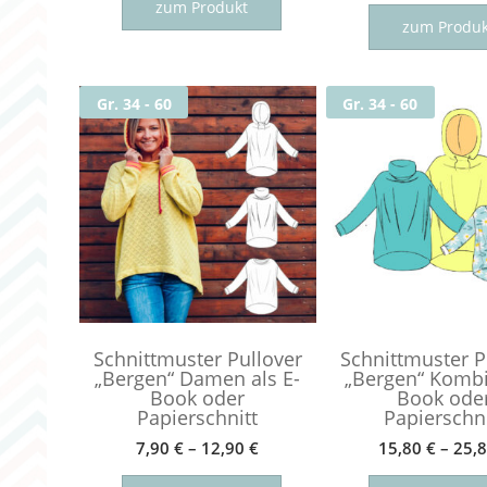
Produkt
zum Produkt
zum Produk
weist
mehrere
Varianten
Gr. 34 - 60
Gr. 34 - 60
auf.
Die
Optionen
können
auf
der
Produktseite
gewählt
werden
Schnittmuster Pullover
Schnittmuster P
„Bergen“ Damen als E-
„Bergen“ Kombi 
Book oder
Book ode
Papierschnitt
Papierschni
7,90
€
–
12,90
€
15,80
€
–
25,
Dieses