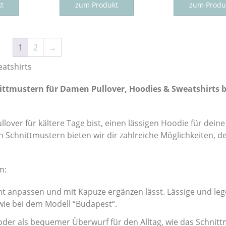
Produkt
Produkt
t
zum Produkt
zum Produ
weist
weist
mehrere
mehrere
Varianten
Varianten
1
2
→
auf.
auf.
Die
Die
atshirts
Optionen
Optionen
ttmustern für Damen Pullover, Hoodies & Sweatshirts b
können
können
auf
auf
der
der
over für kältere Tage bist, einen lässigen Hoodie für deine 
Produktseite
Produktseite
n Schnittmustern bieten wir dir zahlreiche Möglichkeiten, d
gewählt
gewählt
werden
werden
m:
icht anpassen und mit Kapuze ergänzen lässt. Lässige und le
n, wie bei dem Modell “Budapest“.
en oder als bequemer Überwurf für den Alltag, wie das Schnit