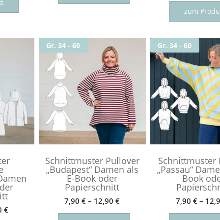
Produkt
t
weist
zum Produ
weist
mehrere
mehrere
Varianten
Varianten
auf.
Gr. 34 - 60
Gr. 34 - 60
auf.
Die
Die
Optionen
Optionen
können
können
auf
auf
der
der
Produktseite
Produktseite
gewählt
gewählt
werden
werden
ter
Schnittmuster Pullover
Schnittmuster
e
„Budapest“ Damen als
„Passau“ Damen
 Damen
E-Book oder
Book od
oder
Papierschnitt
Papierschn
tt
7,90
€
–
12,90
€
7,90
€
–
12,
0
€
Dieses