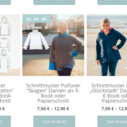
weist
weist
mehrere
mehrere
Gr. 34 - 60
Varianten
Varianten
auf.
auf.
Die
Die
Optionen
Optionen
können
können
auf
auf
der
der
Produktseite
Produktseite
gewählt
gewählt
werden
werden
ter
Schnittmuster Pullover
Schnittmuster
ettin”
“Skagen” Damen als E-
„Glückstadt“ D
Book
Book oder
E-Book od
hnitt
Papierschnitt
Papierschn
0
€
7,90
€
–
12,90
€
7,90
€
–
12,
Dieses
Dieses
Produkt
Produkt
t
zum Produkt
zum Produ