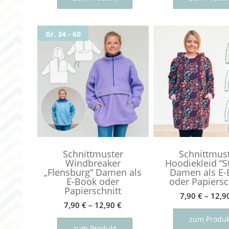
weist
mehrere
Gr. 34 - 60
Varianten
auf.
Die
Optionen
können
auf
der
Produktseite
gewählt
werden
Schnittmuster
Schnittmus
Windbreaker
Hoodiekleid “St
„Flensburg“ Damen als
Damen als E-
E-Book oder
oder Papiersc
Papierschnitt
7,90
€
–
12,9
7,90
€
–
12,90
€
Dieses
zum Produk
Produkt
zum Produkt