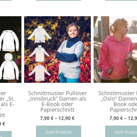
weist
weist
mehrere
mehrere
Varianten
Varianten
auf.
auf.
Die
Die
Optionen
Optionen
können
können
auf
auf
der
der
Produktseite
Produktseite
gewählt
gewählt
werden
werden
ter
Schnittmuster Pullover
Schnittmuster
r „St.
„Innsbruck“ Damen als
„Oslo“ Damen 
als E-
E-Book oder
Book od
r
Papierschnitt
Papierschn
tt
7,90
€
–
12,90
€
7,90
€
–
12,
0
€
Dieses
Dieses
Produkt
zum Produkt
zum Produ