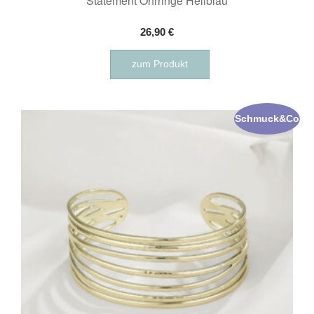
Statement Ohrringe Hellblau
26,90
€
zum Produkt
Schmuck&Co