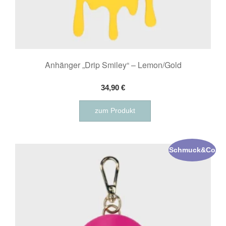
Anhänger „Drip Smiley“ – Lemon/Gold
34,90
€
zum Produkt
Schmuck&Co