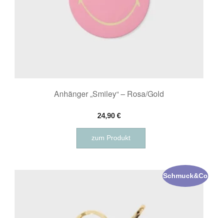
Anhänger „Smiley“ – Rosa/Gold
24,90
€
zum Produkt
Schmuck&Co