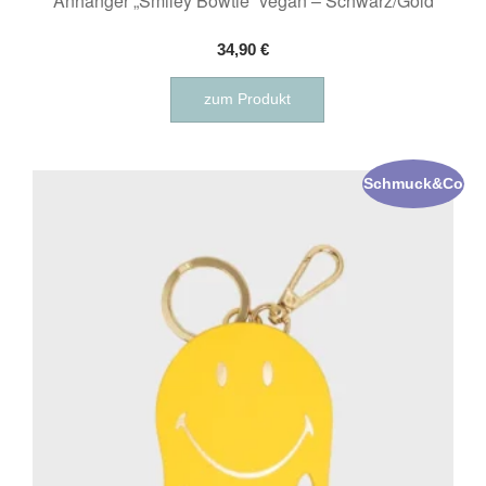
Anhänger „Smiley Bowtie“ vegan – Schwarz/Gold
34,90
€
zum Produkt
Schmuck&Co