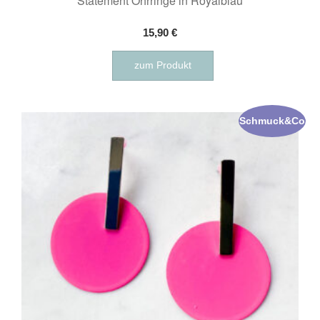
Statement Ohrringe in Royalblau
15,90
€
zum Produkt
Schmuck&Co