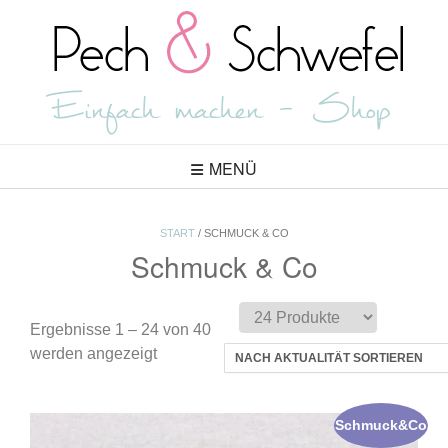
Skip
to
content
MENÜ
START
/ SCHMUCK & CO
Schmuck & Co
Ergebnisse 1 – 24 von 40
Nach
werden angezeigt
Aktualität
sortiert
Schmuck&Co