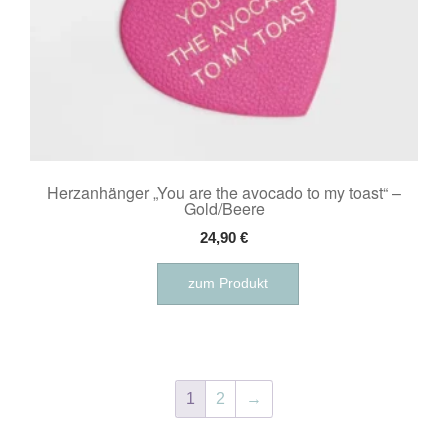
Herzanhänger „You are the avocado to my toast“ –
Gold/Beere
24,90
€
zum Produkt
1
2
→