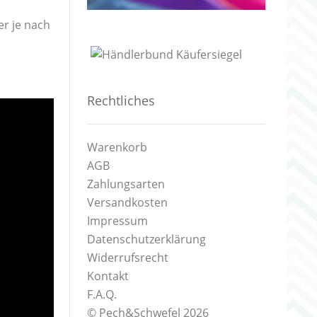
er je nach
Rechtliches
Warenkorb
AGB
Zahlungsarten
Versandkosten
Impressum
Datenschutzerklärung
Widerrufsrecht
Kontakt
F.A.Q.
© Pech&Schwefel 2026