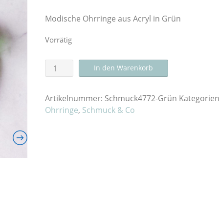
Modische Ohrringe aus Acryl in Grün
Vorrätig
Holografische
In den Warenkorb
Ohrringe
transparent
Artikelnummer:
Schmuck4772-Grün
Kategorien
Grün
Ohrringe
,
Schmuck & Co
Menge
Schnittmuster