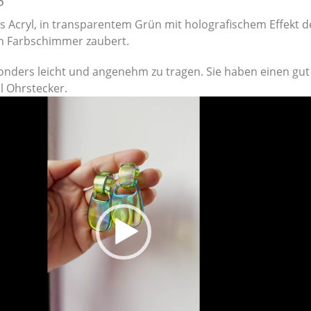
 Acryl, in transparentem Grün mit holografischem Effekt d
len Farbschimmer zaubert.
onders leicht und angenehm zu tragen. Sie haben einen gut
l Ohrstecker.