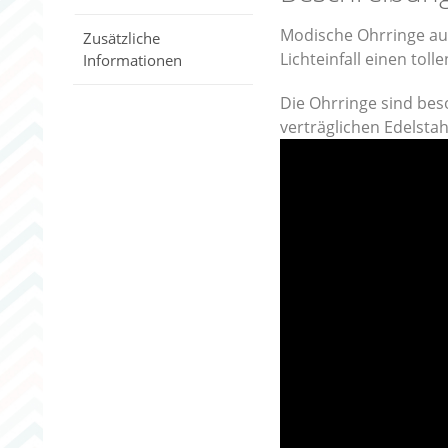
Modische Ohrringe aus
Zusätzliche
Lichteinfall einen tol
Informationen
Die Ohrringe sind bes
verträglichen Edelstah
Video-
Player