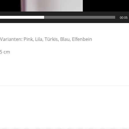
00:05
Varianten: Pink, Lila, Türkis, Blau, Elfenbein
,5 cm