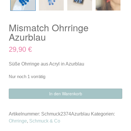
Mismatch Ohrringe
Azurblau
29,90
€
Süße Ohrringe aus Acryl in Azurblau
Nur noch 1 vorrätig
Mismatch
In den Warenkorb
Ohrringe
Azurblau
Menge
Artikelnummer:
Schmuck2374Azurblau
Kategorien:
Ohrringe
,
Schmuck & Co