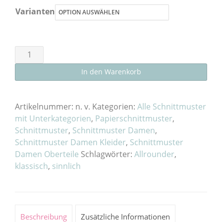
Varianten
Schnittmuster
Kleid
In den Warenkorb
„Freiburg“
als
E-
Artikelnummer:
n. v.
Kategorien:
Alle Schnittmuster
Book
mit Unterkategorien
,
Papierschnittmuster
,
Schnittmuster
,
Schnittmuster Damen
,
oder
Schnittmuster Damen Kleider
,
Schnittmuster
Papierschnitt
Damen Oberteile
Schlagwörter:
Allrounder
,
Menge
klassisch
,
sinnlich
Beschreibung
Zusätzliche Informationen