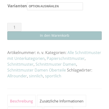
Varianten
Schnittmuster
Pullover
In den Warenkorb
"Salzburg"
Damen
als
Artikelnummer:
n. v.
Kategorien:
Alle Schnittmuster
E-
mit Unterkategorien
,
Papierschnittmuster
,
Schnittmuster
,
Schnittmuster Damen
,
Book
Schnittmuster Damen Oberteile
Schlagwörter:
oder
Allrounder
,
sinnlich
,
sportlich
Papierschnitt
Menge
Beschreibung
Zusätzliche Informationen