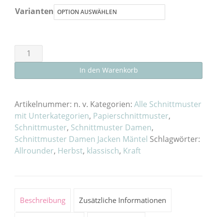
Varianten
Schnittmuster
Jacke
In den Warenkorb
„Genf“
Damen
als
Artikelnummer:
n. v.
Kategorien:
Alle Schnittmuster
E-
mit Unterkategorien
,
Papierschnittmuster
,
Schnittmuster
,
Schnittmuster Damen
,
Book
Schnittmuster Damen Jacken Mäntel
Schlagwörter:
oder
Allrounder
,
Herbst
,
klassisch
,
Kraft
Papierschnitt
Menge
Beschreibung
Zusätzliche Informationen