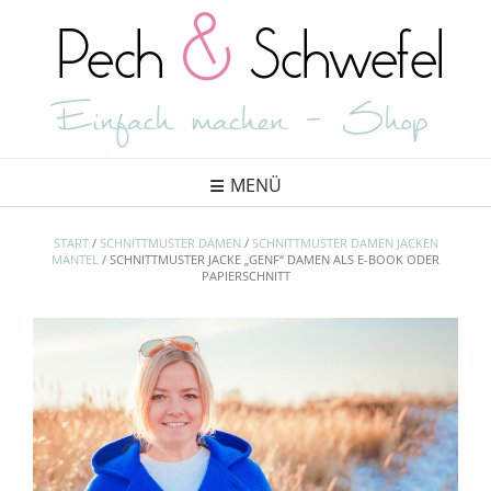
Skip
to
content
MENÜ
START
/
SCHNITTMUSTER DAMEN
/
SCHNITTMUSTER DAMEN JACKEN
MÄNTEL
/ SCHNITTMUSTER JACKE „GENF“ DAMEN ALS E-BOOK ODER
PAPIERSCHNITT