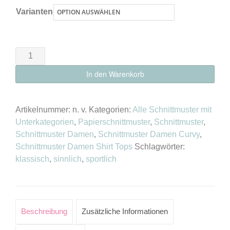
Varianten
Schnittmuster
Top
In den Warenkorb
"Jersey"
Damen
als
Artikelnummer:
n. v.
Kategorien:
Alle Schnittmuster mit
E-
Unterkategorien
,
Papierschnittmuster
,
Schnittmuster
,
Schnittmuster Damen
,
Schnittmuster Damen Curvy
,
Book
Schnittmuster Damen Shirt Tops
Schlagwörter:
oder
klassisch
,
sinnlich
,
sportlich
Papierschnitt
Menge
Beschreibung
Zusätzliche Informationen