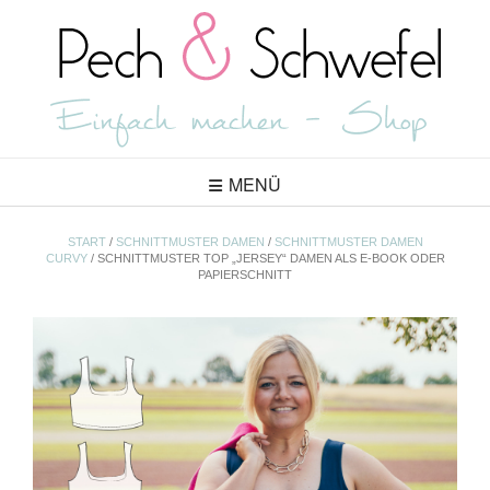
Skip
to
content
MENÜ
START
/
SCHNITTMUSTER DAMEN
/
SCHNITTMUSTER DAMEN
CURVY
/ SCHNITTMUSTER TOP „JERSEY“ DAMEN ALS E-BOOK ODER
PAPIERSCHNITT