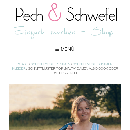
Skip
to
content
MENÜ
START
/
SCHNITTMUSTER DAMEN
/
SCHNITTMUSTER DAMEN
KLEIDER
/ SCHNITTMUSTER TOP „MALTA“ DAMEN ALS E-BOOK ODER
PAPIERSCHNITT