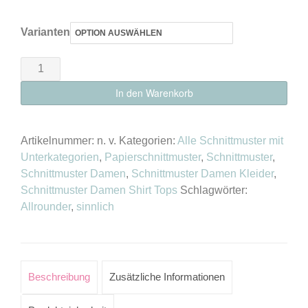
Varianten
Schnittmuster
Top
In den Warenkorb
„Malta“
Damen
als
Artikelnummer:
n. v.
Kategorien:
Alle Schnittmuster mit
E-
Unterkategorien
,
Papierschnittmuster
,
Schnittmuster
,
Schnittmuster Damen
,
Schnittmuster Damen Kleider
,
Book
Schnittmuster Damen Shirt Tops
Schlagwörter:
oder
Allrounder
,
sinnlich
Papierschnitt
Menge
Beschreibung
Zusätzliche Informationen