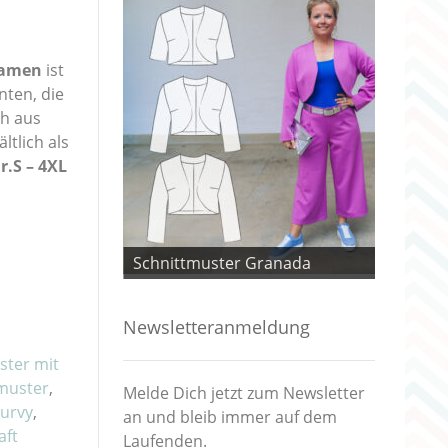
 Damen
ist
nten, die
ch aus
ltlich als
r.S – 4XL
 Granada
Schnittmuster Granada
Schnitt
Newsletteranmeldung
ster mit
muster
,
Melde Dich jetzt zum Newsletter
urvy
,
an und bleib immer auf dem
aft
Laufenden.