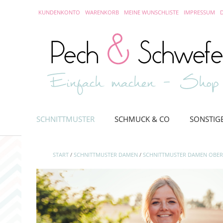
Skip
KUNDENKONTO
WARENKORB
MEINE WUNSCHLISTE
IMPRESSUM
to
content
SCHNITTMUSTER
SCHMUCK & CO
SONSTIG
START
/
SCHNITTMUSTER DAMEN
/
SCHNITTMUSTER DAMEN OBER