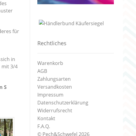
des
muster
eres für
Rechtliches
sich in
Warenkorb
 mit 3/4
AGB
Zahlungsarten
Versandkosten
n S
Impressum
Datenschutzerklärung
Widerrufsrecht
Kontakt
F.A.Q.
© Pech&Schwefel 2026