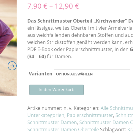
7,90
€
–
12,90
€
Das Schnittmuster Oberteil „Kirchwerder“
ein lässiges, weites Oberteil mit vier Ärmelvaria
aus weichfallenden dehnbaren Stoffen und au
weichen Strickstoffen genäht werden kann, erhä
PDF E-Book oder Papierschnittmuster, in den
G
(34 – 60)
für Damen.
Varianten
Schnittmuster
Schnittmuster
In den Warenkorb
Oberteil
„Kirchwerder“
Artikelnummer:
n. v.
Kategorien:
Alle Schnittmu
Damen
Unterkategorien
,
Papierschnittmuster
,
Schnitt
als
Schnittmuster Damen
,
Schnittmuster Damen C
E-
Schnittmuster Damen Oberteile
Schlagwort:
Kr