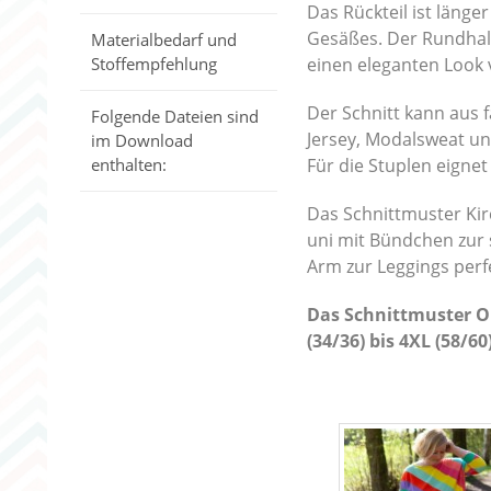
Das Rückteil ist läng
Gesäßes. Der Rundhals
Materialbedarf und
einen eleganten Look v
Stoffempfehlung
Der Schnitt kann aus f
Folgende Dateien sind
Jersey, Modalsweat un
im Download
Für die Stuplen eigne
enthalten:
Das Schnittmuster Kirc
uni mit Bündchen zur 
Arm zur Leggings perf
Das Schnittmuster Ob
(34/36) bis 4XL (58/60