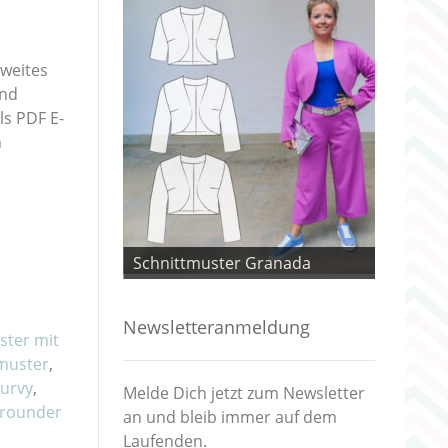
, weites
und
ls PDF E-
n
 Granada
Schnittmuster Granada
Schnitt
Newsletteranmeldung
ster mit
muster
,
urvy
,
Melde Dich jetzt zum Newsletter
lrounder
an und bleib immer auf dem
Laufenden.