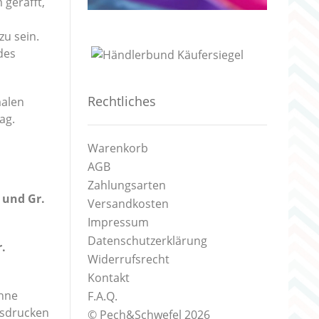
gerafft,
zu sein.
des
Rechtliches
malen
ag.
Warenkorb
AGB
Zahlungsarten
 und Gr.
Versandkosten
Impressum
Datenschutzerklärung
.
Widerrufsrecht
Kontakt
hne
F.A.Q.
usdrucken
© Pech&Schwefel 2026