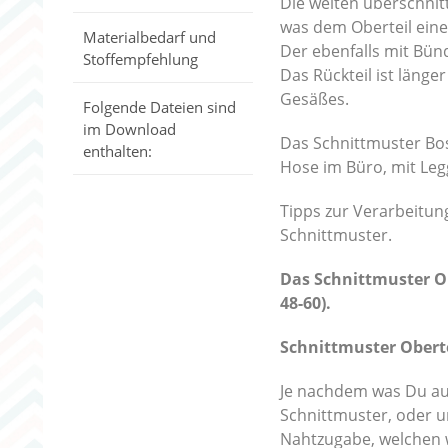
Die weiten überschni
was dem Oberteil eine
Materialbedarf und
Der ebenfalls mit Bünd
Stoffempfehlung
Das Rückteil ist läng
Gesäßes.
Folgende Dateien sind
im Download
Das Schnittmuster Bost
enthalten:
Hose im Büro, mit Le
Tipps zur Verarbeitun
Schnittmuster.
Das Schnittmuster Ob
48-60).
Schnittmuster Obert
Je nachdem was Du aus
Schnittmuster, oder 
Nahtzugabe, welchen w