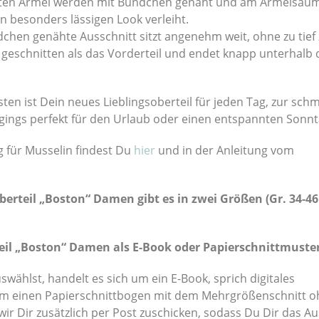
tten Ärmel werden mit Bündchen genäht und am Ärmelsaum 
n besonders lässigen Look verleiht.
chen genähte Ausschnitt sitzt angenehm weit, ohne zu tief 
er geschnitten als das Vorderteil und endet knapp unterhalb 
en ist Dein neues Lieblingsoberteil für jeden Tag, zur sch
ggings perfekt für den Urlaub oder einen entspannten Sonnt
g für Musselin findest Du
hier
und in der Anleitung vom
erteil „Boston“ Damen gibt es in zwei Größen (Gr. 34-46
eil „Boston“ Damen als E-Book oder Papierschnittmuster
wählst, handelt es sich um ein E-Book, sprich digitales
um einen Papierschnittbogen mit dem Mehrgrößenschnitt o
ir Dir zusätzlich per Post zuschicken, sodass Du Dir das A