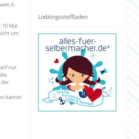
beim E-
Lieblingsstoffladen
 10 Mal
nicht um
arf nur
die
 der
nn kannst