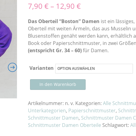
7,90
€
–
12,90
€
Das Oberteil “Boston” Damen
ist ein lässiges
Oberteil mit weiten Ärmeln, das aus Musselin 
Blusenstoffen genäht werden kann, erhältlich a
Book oder Papierschnittmuster, in zwei Größe
(entspricht Gr. 34 – 60)
für Damen.
Varianten
Schnittmuster
Schnittmuster
In den Warenkorb
Oberteil
„Boston“
Artikelnummer:
n. v.
Kategorien:
Alle Schnittmu
Damen
Unterkategorien
,
Papierschnittmuster
,
Schnitt
als
Schnittmuster Damen
,
Schnittmuster Damen C
E-
Schnittmuster Damen Oberteile
Schlagwort:
Al
Book