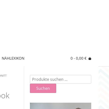
NÄHLEXIKON
0
- 0,00 €
HNITT
Suchen
nach:
Suchen
ook