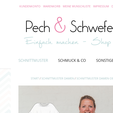
Skip
KUNDENKONTO
WARENKORB
MEINE WUNSCHLISTE
IMPRESSUM
to
content
SCHNITTMUSTER
SCHMUCK & CO
SONSTIG
START
/
SCHNITTMUSTER DAMEN
/
SCHNITTMUSTER DAMEN OB