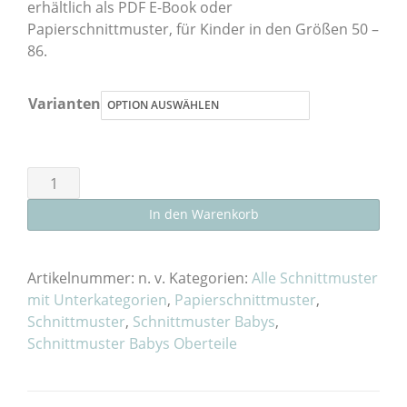
erhältlich als PDF E-Book oder
Papierschnittmuster, für Kinder in den Größen 50 –
86.
Varianten
Schnittmuster
Musselinshirt
In den Warenkorb
"Pech&Schwefelchen"
Baby
als
Artikelnummer:
n. v.
Kategorien:
Alle Schnittmuster
E-
mit Unterkategorien
,
Papierschnittmuster
,
Schnittmuster
,
Schnittmuster Babys
,
Book
Schnittmuster Babys Oberteile
oder
Papierschnitt
Menge