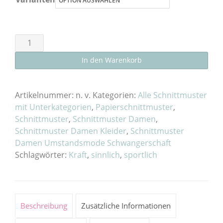
Schnittmuster
Kleid
In den Warenkorb
„Warnemünde“
Damen
als
Artikelnummer:
n. v.
Kategorien:
Alle Schnittmuster
E-
mit Unterkategorien
,
Papierschnittmuster
,
Schnittmuster
,
Schnittmuster Damen
,
Book
Schnittmuster Damen Kleider
,
Schnittmuster
oder
Damen Umstandsmode Schwangerschaft
Papierschnitt
Schlagwörter:
Kraft
,
sinnlich
,
sportlich
Menge
Beschreibung
Zusätzliche Informationen