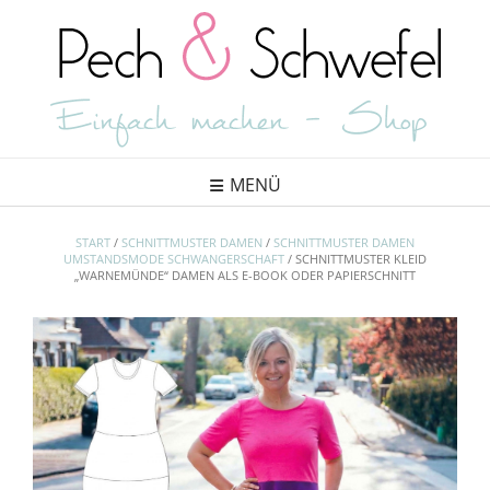
Skip
to
content
MENÜ
START
/
SCHNITTMUSTER DAMEN
/
SCHNITTMUSTER DAMEN
UMSTANDSMODE SCHWANGERSCHAFT
/ SCHNITTMUSTER KLEID
„WARNEMÜNDE“ DAMEN ALS E-BOOK ODER PAPIERSCHNITT