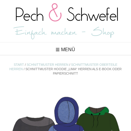
Skip
to
content
MENÜ
START
/
SCHNITTMUSTER HERREN
/
SCHNITTMUSTER OBERTEILE
HERREN
/ SCHNITTMUSTER HOODIE „LIMA“ HERREN ALS E-BOOK ODER
PAPIERSCHNITT