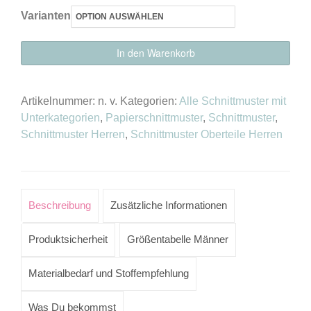
Varianten
Schnittmuster
In den Warenkorb
Hoodie
„Lima“
Artikelnummer:
n. v.
Kategorien:
Alle Schnittmuster mit
Herren
Unterkategorien
,
Papierschnittmuster
,
Schnittmuster
,
als
Schnittmuster Herren
,
Schnittmuster Oberteile Herren
E-
Book
oder
Papierschnitt
Beschreibung
Zusätzliche Informationen
Menge
Produktsicherheit
Größentabelle Männer
Materialbedarf und Stoffempfehlung
Was Du bekommst