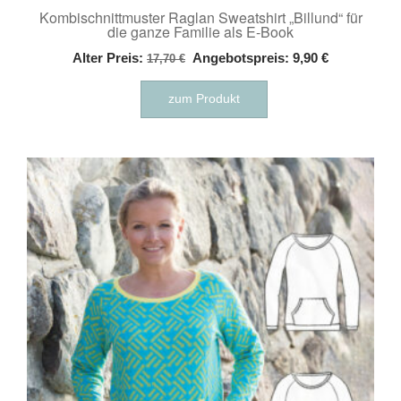
Kombischnittmuster Raglan Sweatshirt „Billund“ für
die ganze Familie als E-Book
Ursprünglicher
Aktueller
Alter Preis:
Angebotspreis:
9,90
€
17,70
€
Preis
Preis
war:
ist:
zum Produkt
17,70 €
9,90 €.