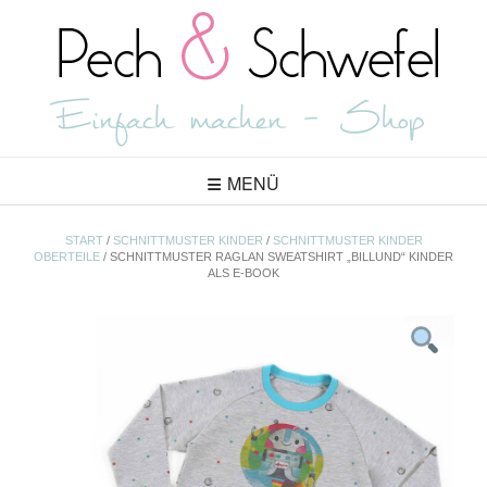
Skip
to
content
MENÜ
START
/
SCHNITTMUSTER KINDER
/
SCHNITTMUSTER KINDER
OBERTEILE
/ SCHNITTMUSTER RAGLAN SWEATSHIRT „BILLUND“ KINDER
ALS E-BOOK