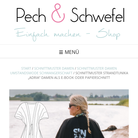
Skip
to
content
MENÜ
START
/
SCHNITTMUSTER DAMEN
/
SCHNITTMUSTER DAMEN
UMSTANDSMODE SCHWANGERSCHAFT
/ SCHNITTMUSTER STRANDTUNIKA
„ADRIA“ DAMEN ALS E-BOOK ODER PAPIERSCHNITT