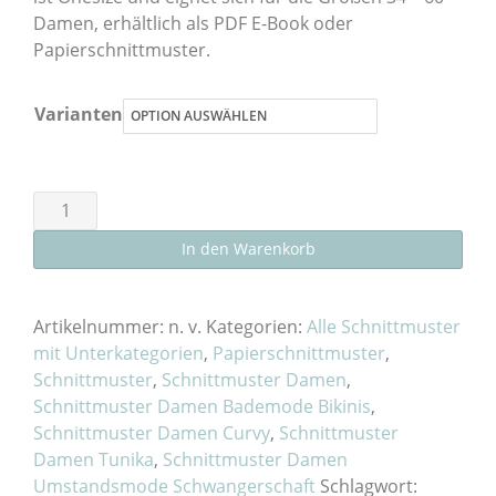
Damen, erhältlich als PDF E-Book oder
Papierschnittmuster.
Varianten
Schnittmuster
Strandtunika
In den Warenkorb
"Adria"
Damen
als
Artikelnummer:
n. v.
Kategorien:
Alle Schnittmuster
E-
mit Unterkategorien
,
Papierschnittmuster
,
Schnittmuster
,
Schnittmuster Damen
,
Book
Schnittmuster Damen Bademode Bikinis
,
oder
Schnittmuster Damen Curvy
,
Schnittmuster
Papierschnitt
Damen Tunika
,
Schnittmuster Damen
Menge
Umstandsmode Schwangerschaft
Schlagwort: