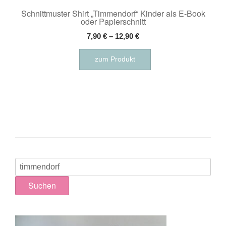
Schnittmuster Shirt „Timmendorf“ Kinder als E-Book
oder Papierschnitt
7,90
€
–
12,90
€
Dieses
zum Produkt
Produkt
weist
mehrere
Varianten
auf.
Die
Optionen
können
auf
Suchen
der
nach:
Produktseite
Suchen
gewählt
werden