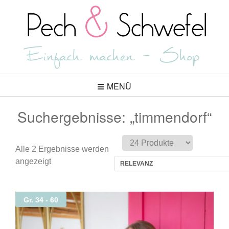
Skip
to
content
MENÜ
Suchergebnisse: „timmendorf“
Alle 2 Ergebnisse werden
Nach
angezeigt
Aktualität
sortiert
Gr. 34 - 60