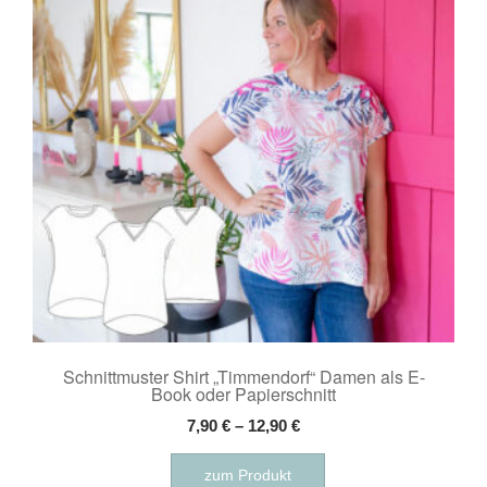
Schnittmuster Shirt „Timmendorf“ Damen als E-
Book oder Papierschnitt
7,90
€
–
12,90
€
Dieses
zum Produkt
Produkt