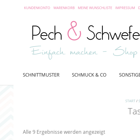
Skip
KUNDENKONTO
WARENKORB
MEINE WUNSCHLISTE
IMPRESSUM
to
content
SCHNITTMUSTER
SCHMUCK & CO
SONSTIG
START
/
Ta
Nach
Alle 9 Ergebnisse werden angezeigt
Aktualität