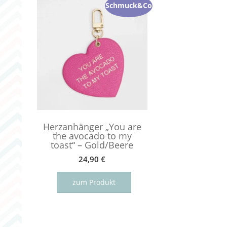
Schmuck&Co
Herzanhänger „You are
the avocado to my
toast“ – Gold/Beere
24,90
€
zum Produkt