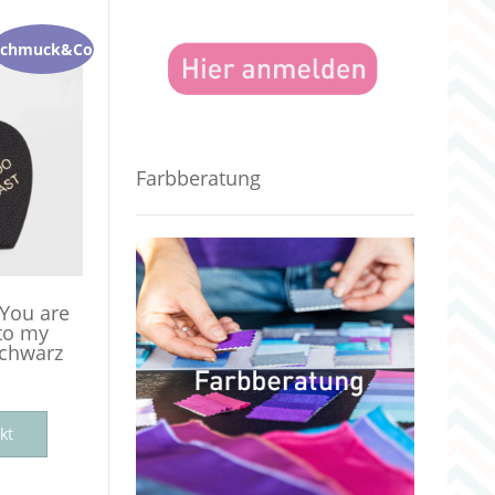
Schmuck&Co
Farbberatung
You are
to my
schwarz
kt