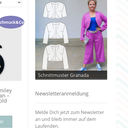
Schmuck&Co
 Granada
Schnittmuster Granada
Schnitt
miley
Newsletteranmeldung
an –
old
Melde Dich jetzt zum Newsletter
an und bleib immer auf dem
kt
Laufenden.