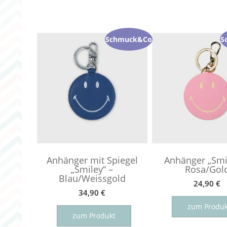
sortiert
Schmuck&Co
S
Anhänger mit Spiegel
Anhänger „Smi
„Smiley“ –
Rosa/Gol
Blau/Weissgold
24,90
€
34,90
€
zum Produk
zum Produkt