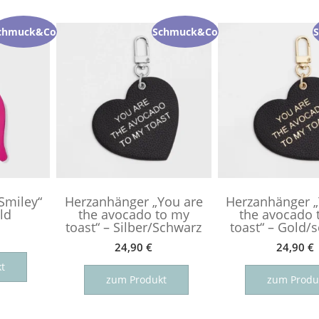
chmuck&Co
Schmuck&Co
Smiley“
Herzanhänger „You are
Herzanhänger „
ld
the avocado to my
the avocado 
toast“ – Silber/Schwarz
toast“ – Gold/
24,90
€
24,90
€
t
zum Produkt
zum Produ