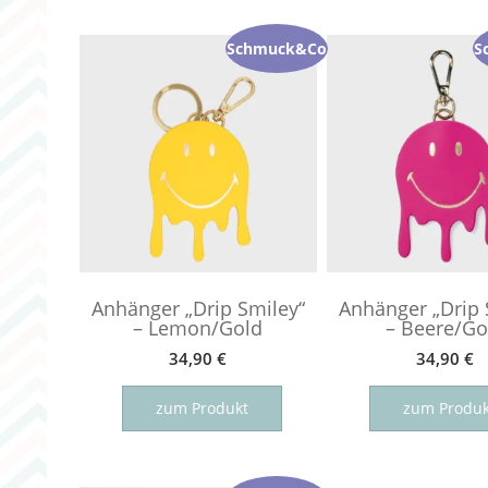
Schmuck&Co
S
Anhänger „Drip Smiley“
Anhänger „Drip 
– Lemon/Gold
– Beere/Go
34,90
€
34,90
€
zum Produkt
zum Produk