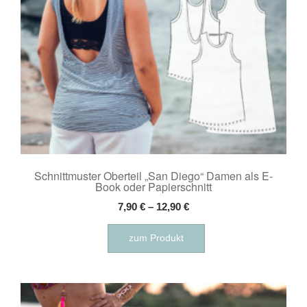
Produktseite
gewählt
werden
Schnittmuster Oberteil „San Diego“ Damen als E-
Book oder Papierschnitt
7,90
€
–
12,90
€
Dieses
zum Produkt
Produkt
weist
mehrere
Varianten
auf.