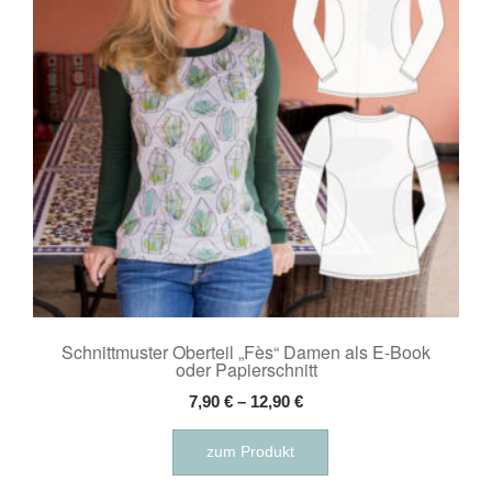
können
auf
der
Produktseite
gewählt
werden
Schnittmuster Oberteil „Fès“ Damen als E-Book
oder Papierschnitt
7,90
€
–
12,90
€
Dieses
zum Produkt
Produkt
weist