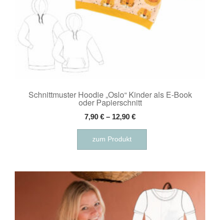
Schnittmuster Hoodie „Oslo“ Kinder als E-Book
oder Papierschnitt
7,90
€
–
12,90
€
Dieses
zum Produkt
Produkt
weist
mehrere
Varianten
auf.
Die
Optionen