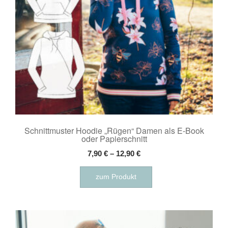
Produktseite
gewählt
werden
Schnittmuster Hoodie „Rügen“ Damen als E-Book
oder Papierschnitt
7,90
€
–
12,90
€
Dieses
zum Produkt
Produkt
weist
mehrere
Varianten
auf.