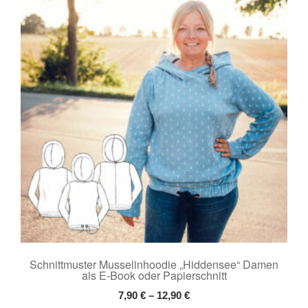
Die
Optionen
können
auf
der
Produktseite
gewählt
werden
Schnittmuster Musselinhoodie „Hiddensee“ Damen
als E-Book oder Papierschnitt
7,90
€
–
12,90
€