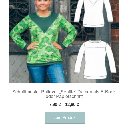
können
auf
der
Produktseite
gewählt
werden
Schnittmuster Pullover „Seattle“ Damen als E-Book
oder Papierschnitt
7,90
€
–
12,90
€
Dieses
zum Produkt
Produkt
weist