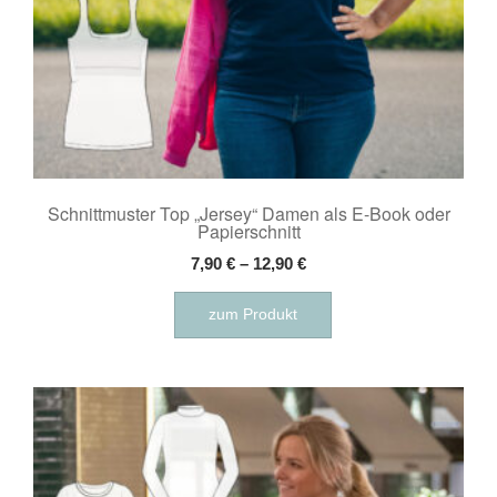
Schnittmuster Top „Jersey“ Damen als E-Book oder
Papierschnitt
7,90
€
–
12,90
€
Dieses
zum Produkt
Produkt
weist
mehrere
Varianten
auf.
Die
Optionen