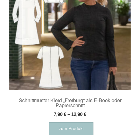
können
auf
der
Produktseite
gewählt
werden
Schnittmuster Kleid „Freiburg“ als E-Book oder
Papierschnitt
7,90
€
–
12,90
€
Dieses
zum Produkt
Produkt
weist