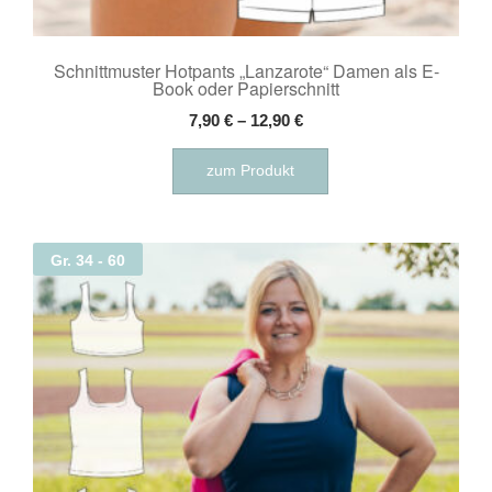
Schnittmuster Hotpants „Lanzarote“ Damen als E-
Book oder Papierschnitt
7,90
€
–
12,90
€
Dieses
zum Produkt
Produkt
weist
mehrere
Varianten
Gr. 34 - 60
auf.
Die
Optionen
können
auf
der
Produktseite
gewählt
werden