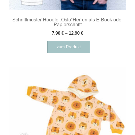
Schnittmuster Hoodie „Oslo“Herren als E-Book oder
Papierschnitt
7,90
€
–
12,90
€
Dieses
zum Produkt
Produkt
weist
mehrere
Varianten
auf.
Die
Optionen
können
auf
der
Produktseite
gewählt
werden