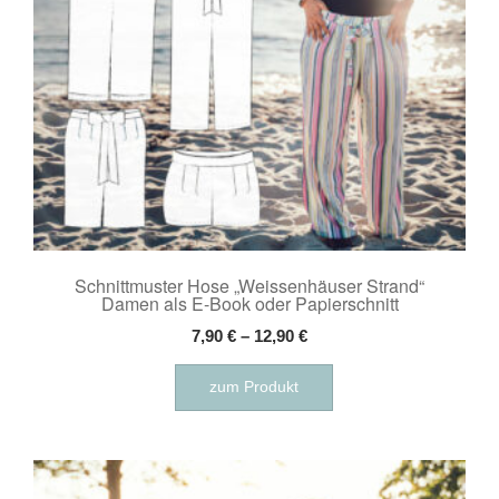
Produktseite
gewählt
werden
Schnittmuster Hose „Weissenhäuser Strand“
Damen als E-Book oder Papierschnitt
7,90
€
–
12,90
€
Dieses
zum Produkt
Produkt
weist
mehrere
Varianten
auf.