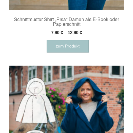
Schnittmuster Shirt „Pisa“ Damen als E-Book oder
Papierschnitt
7,90
€
–
12,90
€
Dieses
zum Produkt
Produkt
weist
mehrere
Varianten
auf.
Die
Optionen
können
auf
der
Produktseite
gewählt
werden