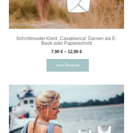
Schnittmuster Kleid „Casablanca“ Damen als E-
Book oder Papierschnitt
7,90
€
–
12,90
€
Dieses
zum Produkt
Produkt
weist
mehrere
Varianten
auf.
Die
Optionen
können
auf
der