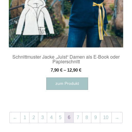
Schnittmuster Jacke „Juist“ Damen als E-Book oder
Papierschnitt
7,90
€
–
12,90
€
Dieses
zum Produkt
Produkt
weist
mehrere
Varianten
auf.
←
1
2
3
4
5
6
7
8
9
10
→
Die
Optionen