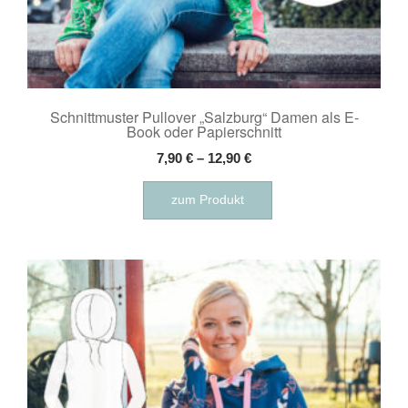
Schnittmuster Pullover „Salzburg“ Damen als E-
Book oder Papierschnitt
7,90
€
–
12,90
€
Dieses
zum Produkt
Produkt
weist
mehrere
Varianten
auf.
Die
Optionen
können
auf
der