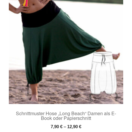
Die
Optionen
können
auf
der
Produktseite
gewählt
werden
Schnittmuster Hose „Long Beach“ Damen als E-
Book oder Papierschnitt
7,90
€
–
12,90
€