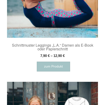
Schnittmuster Leggings „L.A.“ Damen als E-Book
oder Papierschnitt
7,90
€
–
12,90
€
Dieses
zum Produkt
Produkt
weist
mehrere
Varianten
auf.
Die
Optionen