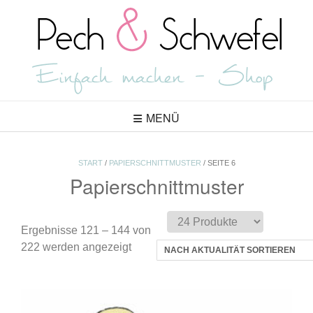
Skip
to
content
MENÜ
START
/
PAPIERSCHNITTMUSTER
/ SEITE 6
Papierschnittmuster
Ergebnisse 121 – 144 von
Nach
222 werden angezeigt
Aktualität
sortiert