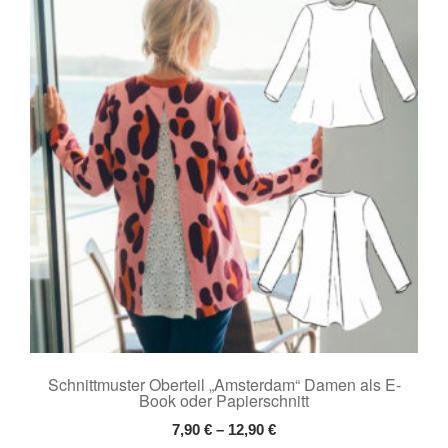
Die
Optionen
können
auf
der
Produktseite
gewählt
werden
Schnittmuster Oberteil „Amsterdam“ Damen als E-
Book oder Papierschnitt
7,90
€
–
12,90
€