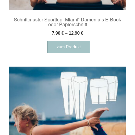
Schnittmuster Sporttop „Miami“ Damen als E-Book
oder Papierschnitt
7,90
€
–
12,90
€
Dieses
zum Produkt
Produkt
weist
mehrere
Varianten
auf.
Die
Optionen
können
auf
der
Produktseite
gewählt
werden